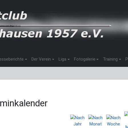
esseberichte
Der Verein
Liga
Fotogalerie
Training
P
minkalender