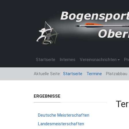
Startseite
Internes
Vereinsnachrichten
Pr
Aktuelle Seite:
Startseite
Termine
Platzabbau
ERGEBNISSE
Ter
Deutsche Meisterschaften
Landesmeisterschaften