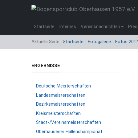
Startseite
Internes
Vereinsnachrichten
Pres
Aktuelle Seite:
Startseite
Fotogalerie
Fotos 201
ERGEBNISSE
Deutsche Meisterschaften
Landesmeisterschaften
Bezirksmeisterschaften
Kreismeisterschaften
Stadt-/Vereinsmeisterschaften
Oberhausener Hallenchampionat