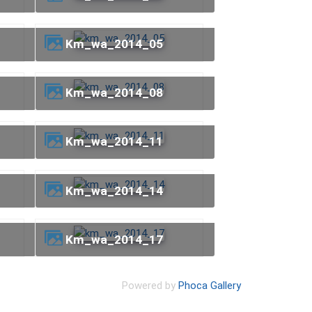
km_wa_2014_05
km_wa_2014_08
km_wa_2014_11
km_wa_2014_14
km_wa_2014_17
Powered by
Phoca Gallery