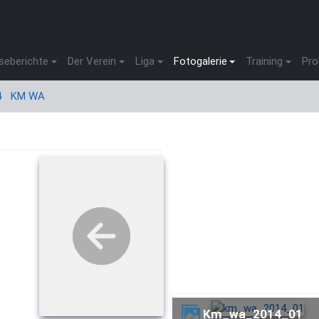
seberichte
Der Verein
Liga
Fotogalerie
Training
Pro
4
KM WA
km_wa_2014_01