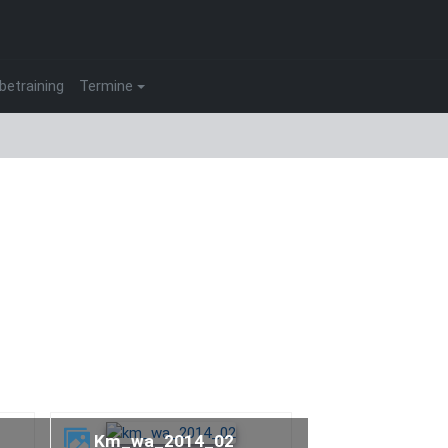
betraining
Termine
km_wa_2014_02