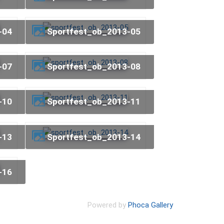
-04
sportfest_ob_2013-05
-07
sportfest_ob_2013-08
-10
sportfest_ob_2013-11
-13
sportfest_ob_2013-14
-16
Powered by
Phoca Gallery