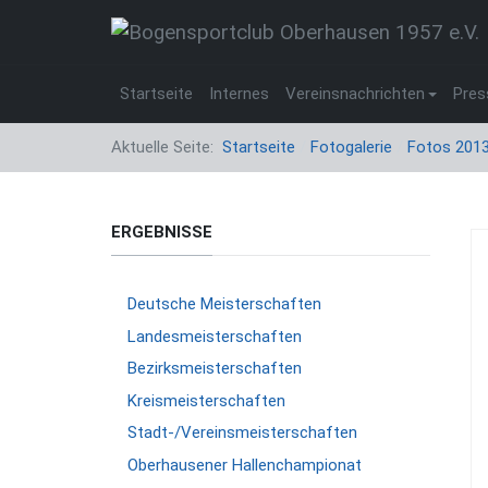
Startseite
Internes
Vereinsnachrichten
Pres
Aktuelle Seite:
Startseite
Fotogalerie
Fotos 201
ERGEBNISSE
Deutsche Meisterschaften
Landesmeisterschaften
Bezirksmeisterschaften
Kreismeisterschaften
Stadt-/Vereinsmeisterschaften
Oberhausener Hallenchampionat