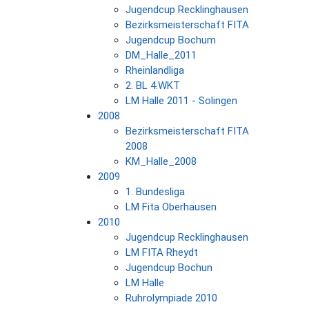
Jugendcup Recklinghausen
Bezirksmeisterschaft FITA
Jugendcup Bochum
DM_Halle_2011
Rheinlandliga
2. BL 4.WKT
LM Halle 2011 - Solingen
2008
Bezirksmeisterschaft FITA
2008
KM_Halle_2008
2009
1. Bundesliga
LM Fita Oberhausen
2010
Jugendcup Recklinghausen
LM FITA Rheydt
Jugendcup Bochun
LM Halle
Ruhrolympiade 2010