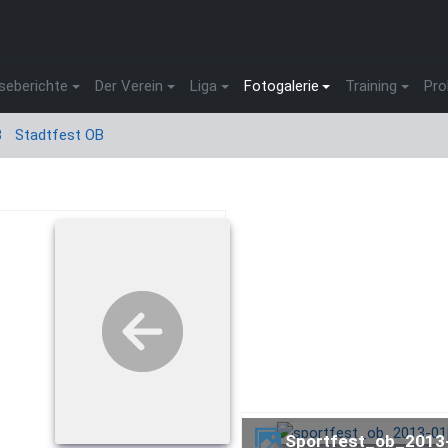
seberichte
Der Verein
Liga
Fotogalerie
Training
Pro
3
Stadtfest OB
sportfest_ob_2013