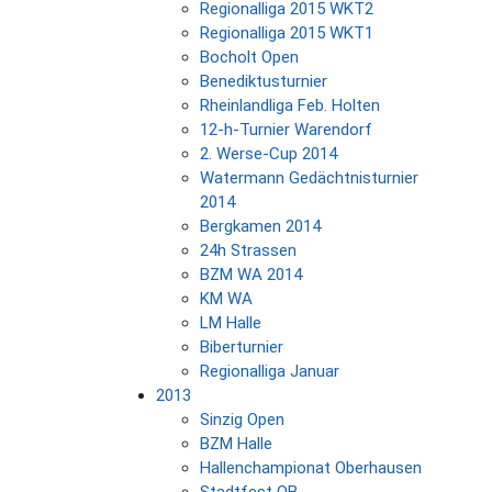
Regionalliga 2015 WKT2
Regionalliga 2015 WKT1
Bocholt Open
Benediktusturnier
Rheinlandliga Feb. Holten
12-h-Turnier Warendorf
2. Werse-Cup 2014
Watermann Gedächtnisturnier
2014
Bergkamen 2014
24h Strassen
BZM WA 2014
KM WA
LM Halle
Biberturnier
Regionalliga Januar
2013
Sinzig Open
BZM Halle
Hallenchampionat Oberhausen
Stadtfest OB