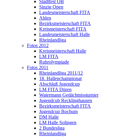
Stadtfest OB
Sinzig Open
Landesmeisterschaft FITA
Ahlen
Bezirksmeisterschaft FITA
Kreismeisterschaft FITA
Landesmeisterschaft Halle
Rheinlandliga
Fotos 2012
Kreismeisterschaft Halle
LM FITA
Ruhrolympiade
Fotos 2011
Rheinlandliga 2011/12
18. Hallenchampionat
Abschluß Jugendcup
LM FITA Düren
Watermann Gedächtnissturnier
Jugendcub Recklinghausen
Bezirksmeisterschaft FITA
Jugendcup Bochum
DM Halle
LM Halle Solingen
2 Bundesliga
Rheinlandliga