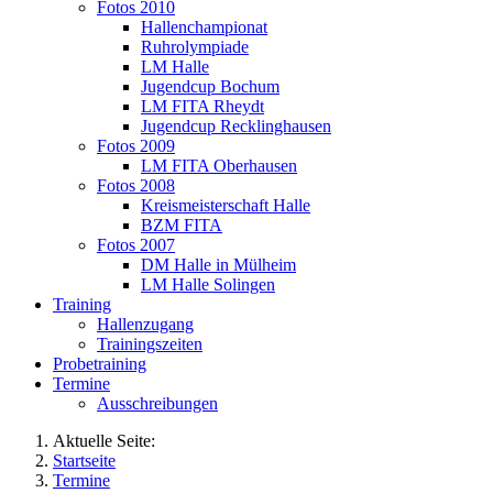
Fotos 2010
Hallenchampionat
Ruhrolympiade
LM Halle
Jugendcup Bochum
LM FITA Rheydt
Jugendcup Recklinghausen
Fotos 2009
LM FITA Oberhausen
Fotos 2008
Kreismeisterschaft Halle
BZM FITA
Fotos 2007
DM Halle in Mülheim
LM Halle Solingen
Training
Hallenzugang
Trainingszeiten
Probetraining
Termine
Ausschreibungen
Aktuelle Seite:
Startseite
Termine