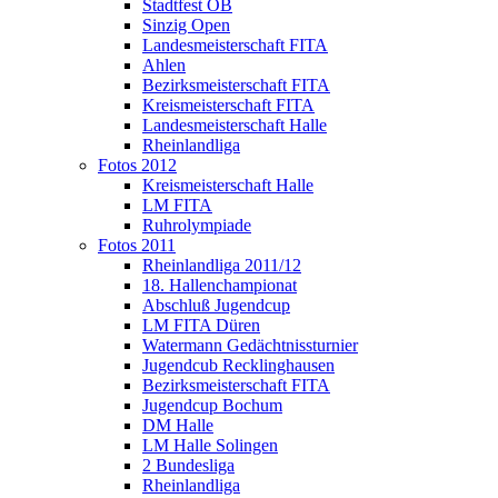
Stadtfest OB
Sinzig Open
Landesmeisterschaft FITA
Ahlen
Bezirksmeisterschaft FITA
Kreismeisterschaft FITA
Landesmeisterschaft Halle
Rheinlandliga
Fotos 2012
Kreismeisterschaft Halle
LM FITA
Ruhrolympiade
Fotos 2011
Rheinlandliga 2011/12
18. Hallenchampionat
Abschluß Jugendcup
LM FITA Düren
Watermann Gedächtnissturnier
Jugendcub Recklinghausen
Bezirksmeisterschaft FITA
Jugendcup Bochum
DM Halle
LM Halle Solingen
2 Bundesliga
Rheinlandliga