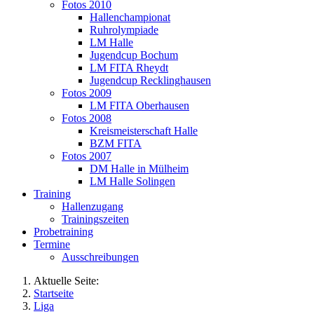
Fotos 2010
Hallenchampionat
Ruhrolympiade
LM Halle
Jugendcup Bochum
LM FITA Rheydt
Jugendcup Recklinghausen
Fotos 2009
LM FITA Oberhausen
Fotos 2008
Kreismeisterschaft Halle
BZM FITA
Fotos 2007
DM Halle in Mülheim
LM Halle Solingen
Training
Hallenzugang
Trainingszeiten
Probetraining
Termine
Ausschreibungen
Aktuelle Seite:
Startseite
Liga