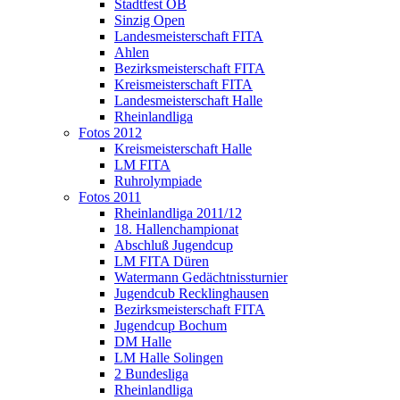
Stadtfest OB
Sinzig Open
Landesmeisterschaft FITA
Ahlen
Bezirksmeisterschaft FITA
Kreismeisterschaft FITA
Landesmeisterschaft Halle
Rheinlandliga
Fotos 2012
Kreismeisterschaft Halle
LM FITA
Ruhrolympiade
Fotos 2011
Rheinlandliga 2011/12
18. Hallenchampionat
Abschluß Jugendcup
LM FITA Düren
Watermann Gedächtnissturnier
Jugendcub Recklinghausen
Bezirksmeisterschaft FITA
Jugendcup Bochum
DM Halle
LM Halle Solingen
2 Bundesliga
Rheinlandliga