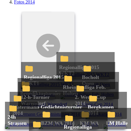
Fotos 2014
Regionalliga 2015
WKT2
Regionalliga 2015
Bocholt
WKT1
Open
Rheinlandliga Feb.
Benediktusturnier
Holten
12-h-Turnier
2. Werse-Cup
Warendorf
2014
Watermann Gedächtnisturnier
Bergkamen
2014
2014
24h
Strassen
BZM WA 2014
KM WA
LM Halle
Regionalliga