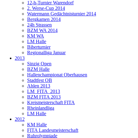
12-h-Turnier Warendorf
2. Werse-Cup 2014
Watermann Gedächtnisturnier 2014
Bergkamen 2014
24h Strassen
BZM WA 2014
KM WA
LM Halle
Biberturnier
Regionalliga Januar
2013
Sinzig Open
BZM Halle
Hallenchampionat Oberhausen
Stadtfest OB
Ahlen 2013
LM_FITA_2013
BZM FITA 2013
Kreismeisterschaft FITA
Rheinlandliga
LM Halle
2012
KM Halle
FITA Landesmeisterschaft
Ruhrolympiade