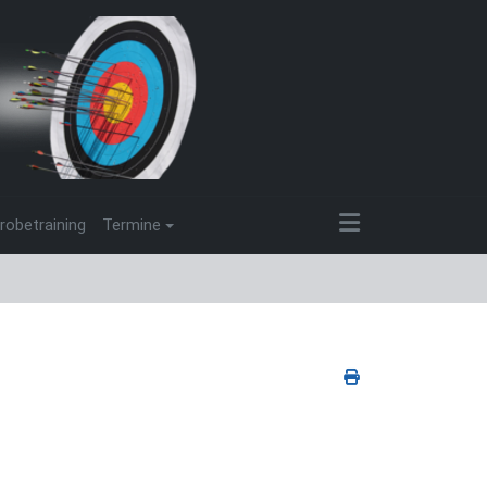
robetraining
Termine