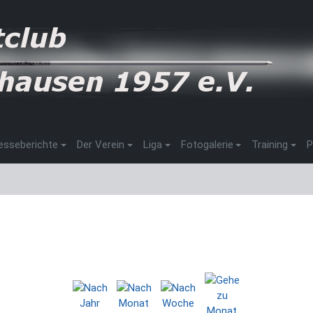
esseberichte
Der Verein
Liga
Fotogalerie
Training
P