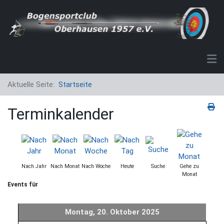
Aktuelle Seite:
Startseite
Terminkalender
Nach Jahr
Nach Monat
Nach Woche
Heute
Suche
Gehe zu
Monat
Events für
Montag, 20. Oktober 2025