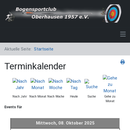
Aktuelle Seite:
Startseite
Terminkalender
Nach Jahr
Nach Monat
Nach Woche
Heute
Suche
Gehe zu
Monat
Events für
Mittwoch, 08. Oktober 2025